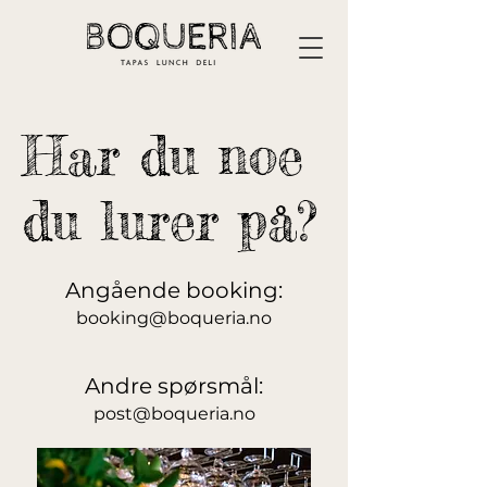
Har du noe
du lurer på?
Angående booking:
booking@boqueria.no
Andre spørsmål
:
post@boqueria.no